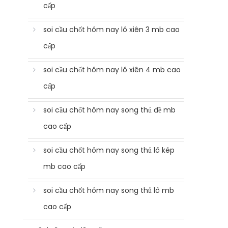
cấp
soi cầu chốt hôm nay lô xiên 3 mb cao
cấp
soi cầu chốt hôm nay lô xiên 4 mb cao
cấp
soi cầu chốt hôm nay song thủ đề mb
cao cấp
soi cầu chốt hôm nay song thủ lô kép
mb cao cấp
soi cầu chốt hôm nay song thủ lô mb
cao cấp