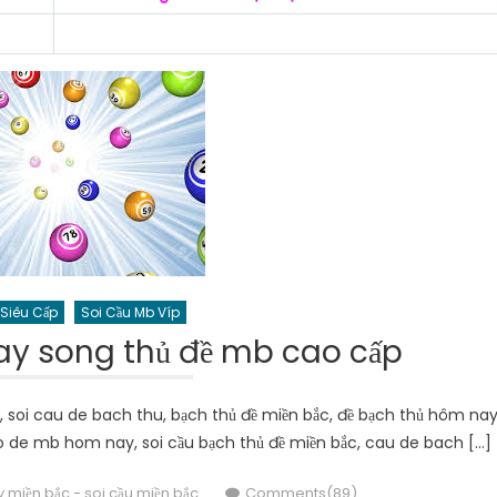
 Siêu Cấp
Soi Cầu Mb Víp
ay song thủ đề mb cao cấp
ủ, soi cau de bach thu, bạch thủ đề miền bắc, đề bạch thủ hôm nay
lo de mb hom nay, soi cầu bạch thủ đề miền bắc, cau de bach […]
y miền bắc - soi cầu miền bắc
Comments(89)