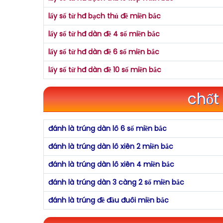
lấy số từ hđ bạch thủ đề miền bắc
lấy số từ hđ dàn đề 4 số miền bắc
lấy số từ hđ dàn đề 6 số miền bắc
lấy số từ hđ dàn đề 10 số miền bắc
chốt
đánh là trúng dàn lô 6 số miền bắc
đánh là trúng dàn lô xiên 2 miền bắc
đánh là trúng dàn lô xiên 4 miền bắc
đánh là trúng dàn 3 càng 2 số miền bắc
đánh là trúng đề đầu đuôi miền bắc