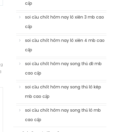
cấp
soi cầu chốt hôm nay lô xiên 3 mb cao
cấp
soi cầu chốt hôm nay lô xiên 4 mb cao
cấp
soi cầu chốt hôm nay song thủ đề mb
ng
3
cao cấp
soi cầu chốt hôm nay song thủ lô kép
mb cao cấp
soi cầu chốt hôm nay song thủ lô mb
cao cấp