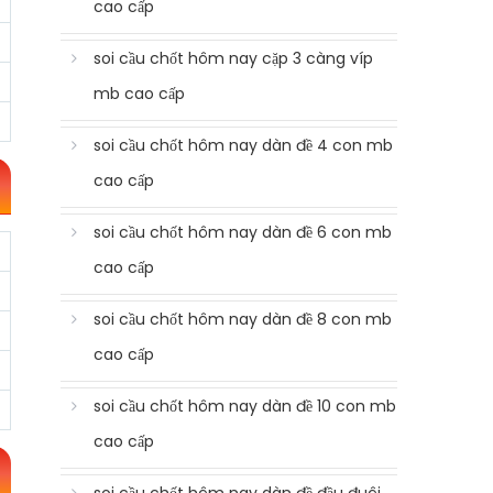
cao cấp
soi cầu chốt hôm nay cặp 3 càng víp
mb cao cấp
soi cầu chốt hôm nay dàn đề 4 con mb
cao cấp
soi cầu chốt hôm nay dàn đề 6 con mb
cao cấp
soi cầu chốt hôm nay dàn đề 8 con mb
cao cấp
soi cầu chốt hôm nay dàn đề 10 con mb
cao cấp