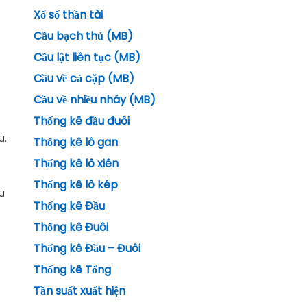
Xổ số thần tài
Cầu bạch thủ (MB)
Cầu lật liên tục (MB)
Cầu về cả cặp (MB)
Cầu về nhiều nháy (MB)
Thống kê đầu đuôi
u.
Thống kê lô gan
Thống kê lô xiên
Thống kê lô kép
u
Thống kê Đầu
Thống kê Đuôi
Thống kê Đầu – Đuôi
Thống kê Tổng
Tần suất xuất hiện