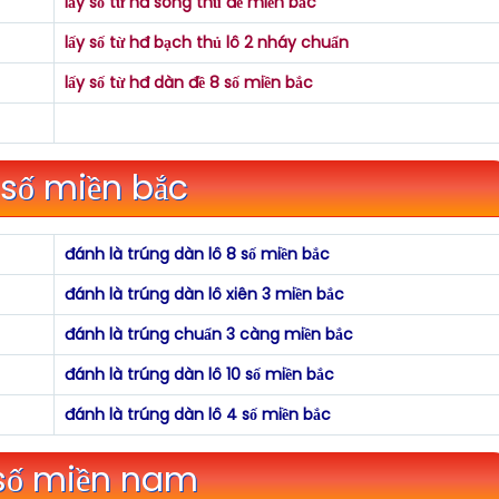
lấy số từ hđ song thủ đề miền bắc
lấy số từ hđ bạch thủ lô 2 nháy chuẩn
lấy số từ hđ dàn đề 8 số miền bắc
 số miền bắc
đánh là trúng dàn lô 8 số miền bắc
đánh là trúng dàn lô xiên 3 miền bắc
đánh là trúng chuẩn 3 càng miền bắc
đánh là trúng dàn lô 10 số miền bắc
đánh là trúng dàn lô 4 số miền bắc
số miền nam