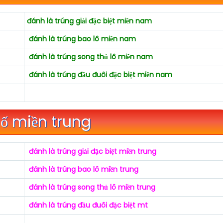
đánh là trúng giải đặc biệt miền nam
đánh là trúng bao lô miền nam
đánh là trúng song thủ lô miền nam
đánh là trúng đầu đuôi đặc biệt miền nam
số miền trung
đánh là trúng giải đặc biệt miền trung
đánh là trúng bao lô miền trung
đánh là trúng song thủ lô miền trung
đánh là trúng đầu đuôi đặc biệt mt