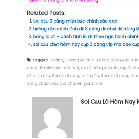
Related Posts:
Soi cầu 3 càng miền bắc chính xác cao
hướng dẫn cách tính đề 3 càng dễ chơi dễ trúng l
bóng lô đề – cách tính lô đề theo ngũ hành chín
soi cầu chốt hôm nay cặp 3 càng víp mb cao cấ
Tagged
3 càng
,
3 càng dễ chơi
,
3 càng dễ chơi dễ trú
càng đề miền bắc miễn phí
,
cặp 3 càng víp mb
,
cặp 3 cà
đề miền bắc
,
Soi cầu 3 càng miền bắc
,
Soi cầu 3 càng th
càng chuẩn xác của chuyên gia 3 miền
Soi Cầu Lô Hôm Nay M