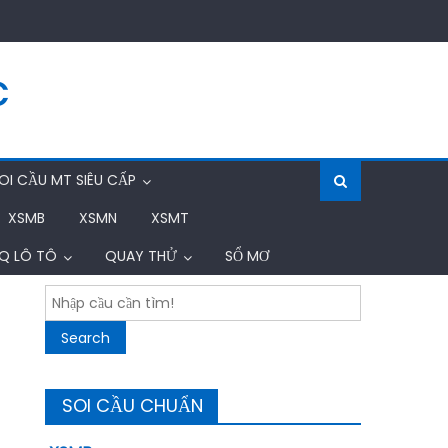
C
OI CẦU MT SIÊU CẤP
XSMB
XSMN
XSMT
Q LÔ TÔ
QUAY THỬ
SỔ MƠ
Search
SOI CẦU CHUẨN