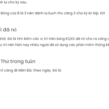
 lại cho kỳ sau.
Bóng của 8 là 3 nên đánh lại bạch thủ càng 3 cho kỳ kế tiếp. Kết
í đã nổ
ất. Đó là tìm kiếm các vị trí trên bảng KQXS đã nổ cho ra càng 
 vị trí nên hiện nay nhiều người đã sử dụng các phần mềm thống k
 Thứ trong tuần
 nổ càng đề Miền Bắc theo ngày. Đó là