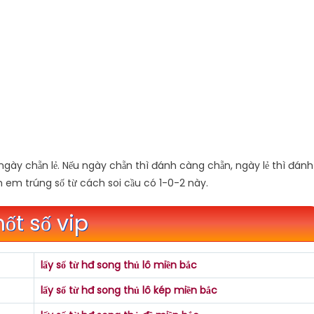
gày chẵn lẻ. Nếu ngày chẵn thì đánh càng chẵn, ngày lẻ thì đánh
h em trúng số từ cách soi cầu có 1-0-2 này.
ốt số vip
lấy số từ hđ song thủ lô miền bắc
lấy số từ hđ song thủ lô kép miền bắc