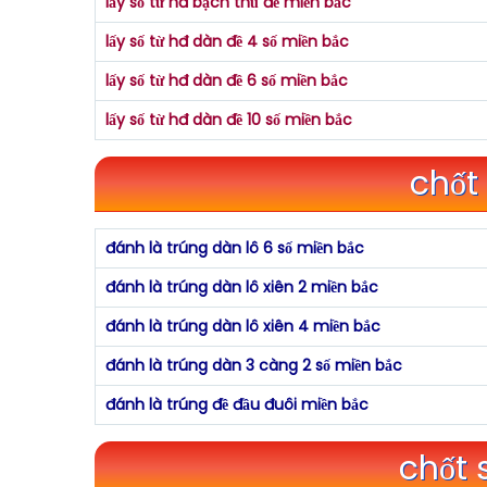
lấy số từ hđ bạch thủ đề miền bắc
lấy số từ hđ dàn đề 4 số miền bắc
lấy số từ hđ dàn đề 6 số miền bắc
lấy số từ hđ dàn đề 10 số miền bắc
chốt
đánh là trúng dàn lô 6 số miền bắc
đánh là trúng dàn lô xiên 2 miền bắc
đánh là trúng dàn lô xiên 4 miền bắc
đánh là trúng dàn 3 càng 2 số miền bắc
đánh là trúng đề đầu đuôi miền bắc
chốt 