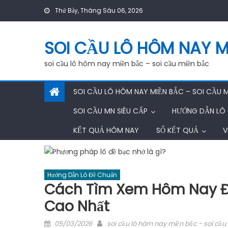
Skip
Thứ Bảy, Tháng Sáu 06, 2026
to
content
SOI CẦU LÔ HÔM NAY M
soi cầu lô hôm nay miền bắc – soi cầu miền bắc
SOI CẦU LÔ HÔM NAY MIỀN BẮC – SOI CẦU 
SOI CẦU MN SIÊU CẤP
HƯỚNG DẪN LÔ
KẾT QUẢ HÔM NAY
SỔ KẾT QUẢ
V
Hướng Dẫn Lô Đề Chuẩn
Cách Tìm Xem Hôm Nay Đá
Cao Nhất
Posted
Author
05/03/2026
soi cầu lô hôm nay miền bắc - soi cầu