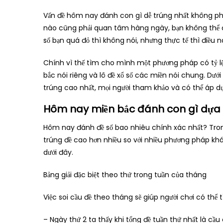
on
Vấn đề hôm nay đánh con gì dễ trúng nhất không phải 
nào cũng phải quan tâm hàng ngày, bạn không thể 
số bạn quá đỏ thì không nói, nhưng thực tế thì điều nà
Chính vì thế tìm cho mình một phương pháp có tỷ lệ tr
bắc nói riêng và lô đề xổ số các miền nói chung.
Dưới
trúng cao nhất, mọi người tham khảo và có thể áp dụ
Hôm nay miền bắc đánh con gì dựa v
Hôm nay đánh đề số bao nhiêu chính xác nhất? Trong 
trúng đề cao hơn nhiều so với nhiều phương pháp kh
dưới đây.
Bảng giải đặc biệt theo thứ trong tuần của tháng
Việc soi cầu đề theo tháng sẽ giúp người chơi có thể 
– Ngày thứ 2 ta thấy khi tổng đề tuần thứ nhất là cầ