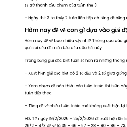
sẽ trở thành cầu chạm của tuần thứ 3.
– Ngày thứ 3 ta thấy 2 tuần liên tiếp có tổng đề bằng
Hôm nay đề về con gì dựa vào giải đặ
Hôm nay đề về bao nhiêu vậy nhỉ? Thông qua các giải
quả soi cầu đề miền bắc của câu hỏi này.
Trong bảng giải đặc biệt tuần sẽ hiện ra những thông 
– Xuất hiện giải đặc biệt có 2 số đầu và 2 số giữa giố
– Xem chạm đề nào thiếu của tuần trước thì tuần này
tuần tiếp theo.
– Tổng đề về nhiều tuần trước mà không xuất hiện tại tu
VD: Từ ngày 19/2/2026 – 25/2/2026 đề xuất hiện lần lư
26/2 – 4/3 đề về là 39 – 66 – 57 – 28 – 80 – 86 – 73.