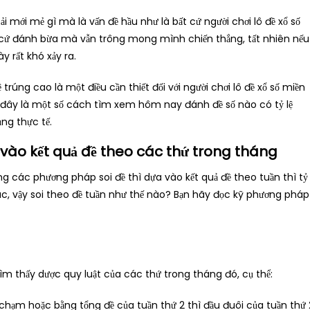
mới mẻ gì mà là vấn đề hầu như là bất cứ người chơi lô đề xổ số
cứ đánh bừa mà vẫn trông mong mình chiến thắng, tất nhiên nếu
y rất khó xảy ra.
úng cao là một điều cần thiết đối với người chơi lô đề xổ số miền
 đây là một số cách tìm xem hôm nay đánh đề số nào có tỷ lệ
ng thực tế.
ào kết quả đề theo các thứ trong tháng
các phương pháp soi đề thì dựa vào kết quả đề theo tuần thì tỷ 
ác, vậy soi theo đề tuần như thế nào? Bạn hãy đọc kỹ phương pháp
tìm thấy dược quy luật của các thứ trong tháng đó, cụ thể:
u chạm hoặc bằng tổng đề của tuần thứ 2 thì đầu đuôi của tuần thứ 