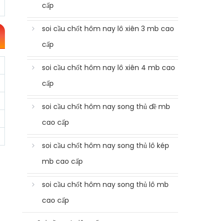
cấp
soi cầu chốt hôm nay lô xiên 3 mb cao
cấp
soi cầu chốt hôm nay lô xiên 4 mb cao
cấp
soi cầu chốt hôm nay song thủ đề mb
cao cấp
soi cầu chốt hôm nay song thủ lô kép
mb cao cấp
soi cầu chốt hôm nay song thủ lô mb
cao cấp