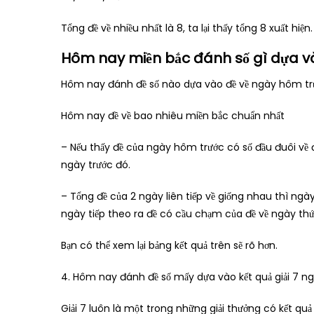
Tổng đề về nhiều nhất là 8, ta lại thấy tổng 8 xuất hiện.
Hôm nay miền bắc đánh số gì dựa v
Hôm nay đánh đề số nào dựa vào đề về ngày hôm trướ
Hôm nay đề về bao nhiêu miền bắc chuẩn nhất
– Nếu thấy đề của ngày hôm trước có số đầu đuôi về đ
ngày trước đó.
– Tổng đề của 2 ngày liên tiếp về giống nhau thì ngày 
ngày tiếp theo ra đề có cầu chạm của đề về ngày thứ
Bạn có thể xem lại bảng kết quả trên sẽ rõ hơn.
4. Hôm nay đánh đề số mấy dựa vào kết quả giải 7 n
Giải 7 luôn là một trong những giải thưởng có kết quả 