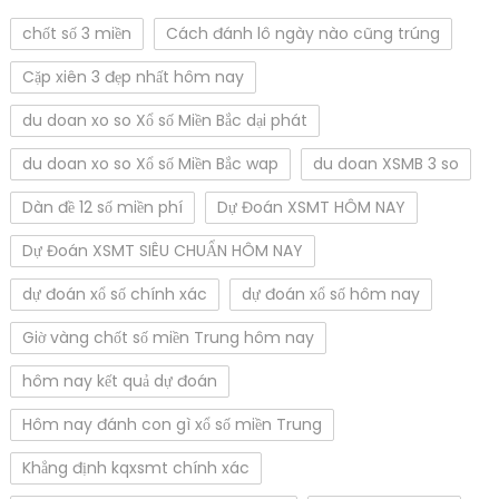
chốt số 3 miền
Cách đánh lô ngày nào cũng trúng
Cặp xiên 3 đẹp nhất hôm nay
du doan xo so Xổ số Miền Bắc dại phát
du doan xo so Xổ số Miền Bắc wap
du doan XSMB 3 so
Dàn đề 12 số miền phí
Dự Đoán XSMT HÔM NAY
Dự Đoán XSMT SIÊU CHUẨN HÔM NAY
dự đoán xổ số chính xác
dự đoán xổ số hôm nay
Giờ vàng chốt số miền Trung hôm nay
hôm nay kết quả dự đoán
Hôm nay đánh con gì xổ số miền Trung
Khẳng định kqxsmt chính xác