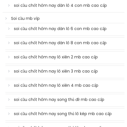
soi cầu chốt hôm nay dàn lô 4 con mb cao cấp
Soi cầu mb víp
soi cầu chốt hôm nay dàn lô 6 con mb cao cấp
soi cầu chốt hôm nay dàn lô 8 con mb cao cấp
soi cầu chốt hôm nay lô xiên 2 mb cao cấp
soi cầu chốt hôm nay lô xiên 3 mb cao cấp
soi cầu chốt hôm nay lô xiên 4 mb cao cấp
soi cầu chốt hôm nay song thủ đề mb cao cấp
soi cầu chốt hôm nay song thủ lô kép mb cao cấp