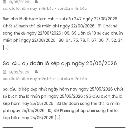
Posted
18/05/2026
on
soi cầu lô hôm nay miền bắc - soi cầu miền bắc
Bạc nhớ lô đề bạch kim mb – soi cầu 247 ngày 22/08/2026
Chốt số bạch thủ đề miễn phí ngày 22/08/2026 : 61 Chốt số
song thủ đề ngày 22/08/2026 : 06, 69 Dàn đề 10 số cực chuẩn
miễn phí ngày 22/08/2026 : 88, 64, 75, 78, 11, 67, 06, 71, 52, 34
[…]
Soi cầu dự đoán lô kép đẹp ngày 25/05/2026
Author
Posted
18/02/2026
on
soi cầu lô hôm nay miền bắc - soi cầu miền bắc
Soi cầu lô kép đẹp nhất ngày hôm nay ngày 25/05/2026 Chốt
số bạch thủ lô miễn phí ngày 25/05/2026 : 96 Cầu bạch thủ lô
kép hôm nay 25/05/2026 : 33 Dự đoán song thủ thủ lô miễn
phí ngày 25/05/2026 : 10, 49 Phương pháp chơi song thủ lô
kép hôm nay 25/05/2026 […]