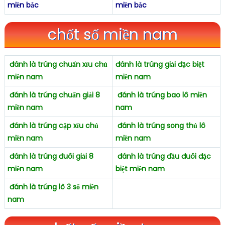
miền bắc
miền bắc
chốt số miền nam
đánh là trúng chuẩn xỉu chủ
đánh là trúng giải đặc biệt
miền nam
miền nam
đánh là trúng chuẩn giải 8
đánh là trúng bao lô miền
miền nam
nam
đánh là trúng cặp xỉu chủ
đánh là trúng song thủ lô
miền nam
miền nam
đánh là trúng đuôi giải 8
đánh là trúng đầu đuôi đặc
miền nam
biệt miền nam
đánh là trúng lô 3 số miền
nam