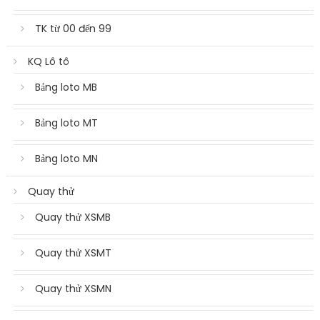
TK từ 00 đến 99
KQ Lô tô
Bảng loto MB
Bảng loto MT
Bảng loto MN
Quay thử
Quay thử XSMB
Quay thử XSMT
Quay thử XSMN