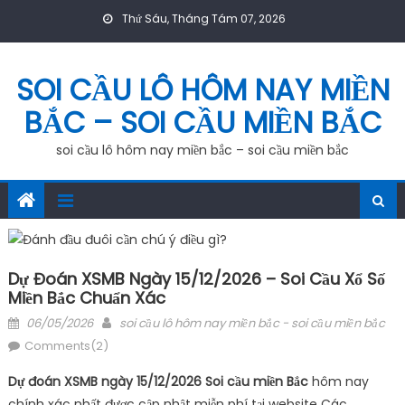
Skip
Thứ Sáu, Tháng Tám 07, 2026
to
content
SOI CẦU LÔ HÔM NAY MIỀN
BẮC – SOI CẦU MIỀN BẮC
soi cầu lô hôm nay miền bắc – soi cầu miền bắc
Dự Đoán XSMB Ngày 15/12/2026 – Soi Cầu Xổ Số
Miền Bắc Chuẩn Xác
Posted
Author
06/05/2026
soi cầu lô hôm nay miền bắc - soi cầu miền bắc
on
Comments(2)
Dự đoán XSMB ngày 15/12/2026
Soi cầu miền Bắc
hôm nay
chính xác nhất được cập nhật miễn phí tại website Các