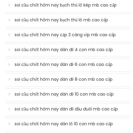
soi cầu chốt hôm nay bạch thủ lô kép mb cao cấp
soi cầu chốt hôm nay bạch thủ lô mb cao cấp
soi cầu chốt hôm nay cặp 3 càng víp mb cao cấp
soi cầu chốt hôm nay dàn đề 4 con mb cao cấp
soi cầu chốt hôm nay dàn đề 6 con mb cao cấp
soi cầu chốt hôm nay dàn đề 8 con mb cao cấp
soi cầu chốt hôm nay dàn đề 10 con mb cao cấp
soi cầu chốt hôm nay dàn đề đầu đuôi mb cao cấp
soi cầu chốt hôm nay dàn lô 10 con mb cao cấp