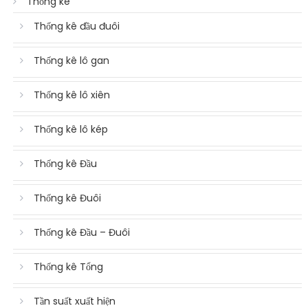
Thống kê
Thống kê đầu đuôi
Thống kê lô gan
Thống kê lô xiên
Thống kê lô kép
Thống kê Đầu
Thống kê Đuôi
Thống kê Đầu – Đuôi
Thống kê Tổng
Tần suất xuất hiện