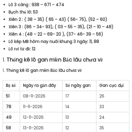
Lô 3 càng : 938 – 671 – 474
Bạch thủ lô: 53
Xiên 2 : ( 38 – 35) ( 65 – 43) ( 56- 75), (52 – 60)
Xiên 3 : (86 – 34- 93), ( 03 – 55 – 35), (21 – 10 – 48)
Xiên 4 : (48 – 22 – 69- 20 ), (37- 46- 39 – 56)
Lô kép MB hôm nay nuôi khung 3 ngày: 11, 88
Lô rơi từ đề: 12
1.
Thống kê lô gan miền Bắc lâu chưa về
1.
Thống kê lô gan miền Bắc lâu chưa về
Bộ số
Ngày ra gần đây
Số ngày gan
Gan cực đại
51
08-11-2026
17
26
78
11-11-2026
14
33
49
12-11-2026
13
24
58
13-11-2026
12
35