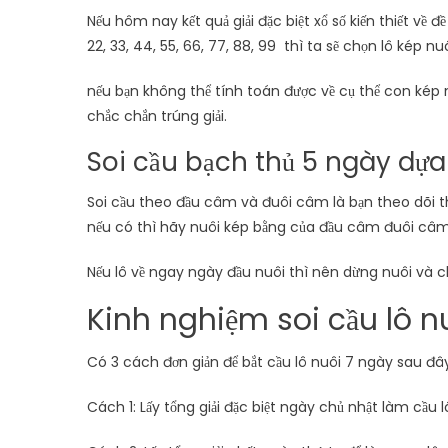
Nếu hôm nay kết quả giải đặc biệt xổ số kiến thiết về đề
22, 33, 44, 55, 66, 77, 88, 99 thì ta sẽ chọn lô kép nu
nếu bạn không thể tính toán được về cụ thể con kép n
chắc chắn trúng giải.
Soi cầu bạch thủ 5 ngày dự
Soi cầu theo đầu câm và đuôi câm là bạn theo dõi t
nếu có thì hãy nuôi kép bằng của đầu câm đuôi câm
Nếu lô về ngay ngày đầu nuôi thì nên dừng nuôi và ch
Kinh nghiệm soi cầu lô n
Có 3 cách đơn giản để bắt cầu lô nuôi 7 ngày sau đâ
Cách 1: Lấy tổng giải đặc biệt ngày chủ nhật làm cầu 