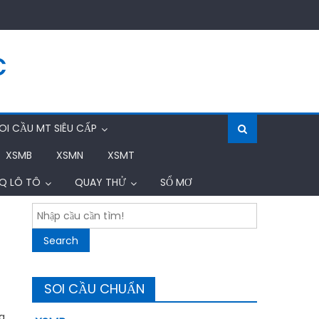
C
OI CẦU MT SIÊU CẤP
XSMB
XSMN
XSMT
Q LÔ TÔ
QUAY THỬ
SỔ MƠ
Search
SOI CẦU CHUẨN
ng