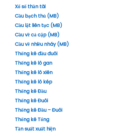
Xổ số thần tài
Cầu bạch thủ (MB)
Cầu lật liên tục (MB)
Cầu về cả cặp (MB)
Cầu về nhiều nháy (MB)
Thống kê đầu đuôi
Thống kê lô gan
Thống kê lô xiên
Thống kê lô kép
Thống kê Đầu
Thống kê Đuôi
Thống kê Đầu – Đuôi
Thống kê Tổng
Tần suất xuất hiện