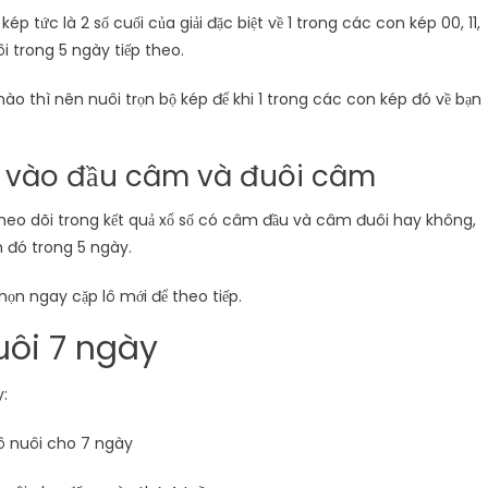
 kép tức là 2 số cuối của giải đặc biệt về 1 trong các con kép 00, 11,
ôi trong 5 ngày tiếp theo.
ào thì nên nuôi trọn bộ kép để khi 1 trong các con kép đó về bạn
a vào đầu câm và đuôi câm
heo dõi trong kết quả xổ số có câm đầu và câm đuôi hay không,
 đó trong 5 ngày.
ọn ngay cặp lô mới để theo tiếp.
uôi 7 ngày
y:
lô nuôi cho 7 ngày