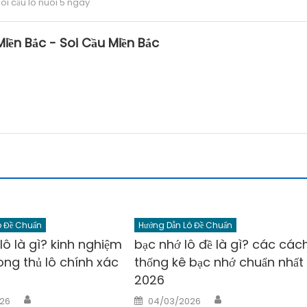
soi cầu lô nuôi 5 ngày
iền Bắc - Soi Cầu Miền Bắc
ô Đề Chuẩn
Hướng Dẫn Lô Đề Chuẩn
lô là gì? kinh nghiệm
bạc nhớ lô đề là gì? các các
ong thủ lô chính xác
thống kê bạc nhớ chuẩn nhất
2026
Author
Author
Posted
26
04/03/2026
on