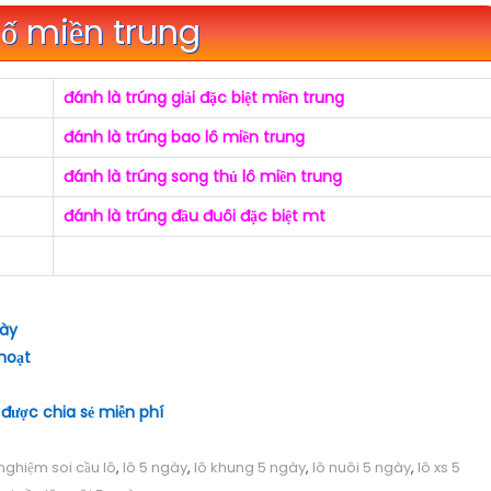
số miền trung
đánh là trúng giải đặc biệt miền trung
đánh là trúng bao lô miền trung
đánh là trúng song thủ lô miền trung
đánh là trúng đầu đuôi đặc biệt mt
gày
hoạt
được chia sẻ miễn phí
nghiệm soi cầu lô
,
lô 5 ngày
,
lô khung 5 ngày
,
lô nuôi 5 ngày
,
lô xs 5