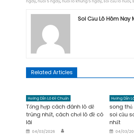
ngày
,
nuôi 5 ngày
,
nuôi lô khung 5 ngày
,
soi cầu lô nuôi
,
Soi Cầu Lô Hôm Nay M
Related Articles
Hướng Dẫn Lô Đề Chuẩn
Hướng Dẫn L
Tổng hợp cách đánh lô dễ
song thủ 
trúng nhất, cách chơi lô đề có
soi cầu s
lãi
nhất
Author
Posted
Posted
04/03/2026
04/03/20
on
on