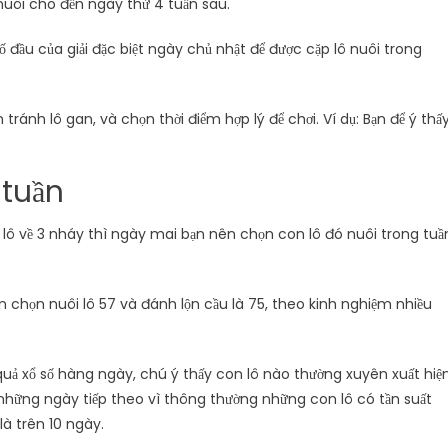
 nuôi cho đến ngày thứ 4 tuần sau.
số đầu của giải đặc biệt ngày chủ nhật để được cặp lô nuôi trong
ránh lô gan, và chọn thời điểm hợp lý để chơi. Ví dụ: Bạn để ý thấ
 tuần
 lô về 3 nháy thì ngày mai bạn nên chọn con lô đó nuôi trong tuầ
n chọn nuôi lô 57 và đánh lộn cầu là 75, theo kinh nghiệm nhiều
t quả xổ số hàng ngày, chú ý thấy con lô nào thường xuyên xuất hiệ
 những ngày tiếp theo vì thông thường những con lô có tần suất
 là trên 10 ngày.