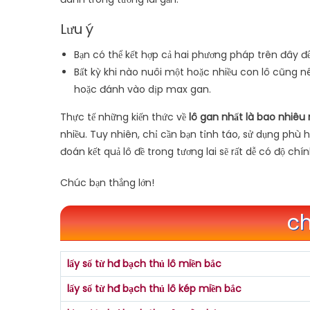
Lưu ý
Bạn có thể kết hợp cả hai phương pháp trên đây đ
Bất kỳ khi nào nuôi một hoặc nhiều con lô cũng n
hoặc đánh vào dịp max gan.
Thực tế những kiến thức về
lô gan nhất là bao nhiêu
nhiều. Tuy nhiên, chỉ cần bạn tỉnh táo, sử dụng phù 
đoán kết quả lô đề trong tương lai sẽ rất dễ có độ chí
Chúc bạn thắng lớn!
ch
lấy số từ hđ bạch thủ lô miền bắc
lấy số từ hđ bạch thủ lô kép miền bắc