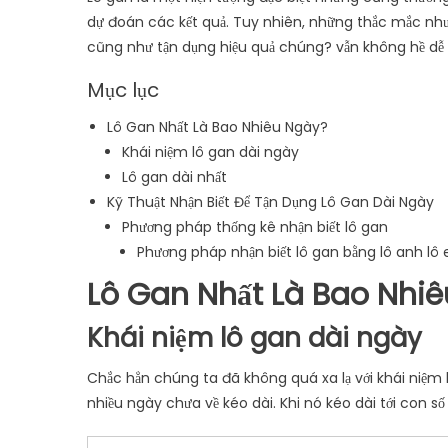
dự đoán các kết quả. Tuy nhiên, những thắc mắc nh
cũng như tận dụng hiệu quả chúng? vẫn không hề dễ g
Mục lục
Lô Gan Nhất Là Bao Nhiêu Ngày?
Khái niệm lô gan dài ngày
Lô gan dài nhất
Kỹ Thuật Nhận Biết Để Tận Dụng Lô Gan Dài Ngày
Phương pháp thống kê nhận biết lô gan
Phương pháp nhận biết lô gan bằng lô anh lô
Lô Gan Nhất Là Bao Nhi
Khái niệm lô gan dài ngày
Chắc hẳn chúng ta đã không quá xa lạ với khái niệm 
nhiều ngày chưa về kéo dài. Khi nó kéo dài tới con số