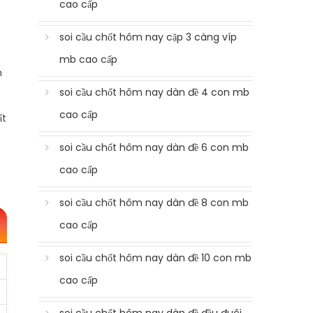
cao cấp
soi cầu chốt hôm nay cặp 3 càng víp
mb cao cấp
h
soi cầu chốt hôm nay dàn đề 4 con mb
cao cấp
ất
soi cầu chốt hôm nay dàn đề 6 con mb
cao cấp
soi cầu chốt hôm nay dàn đề 8 con mb
cao cấp
soi cầu chốt hôm nay dàn đề 10 con mb
cao cấp