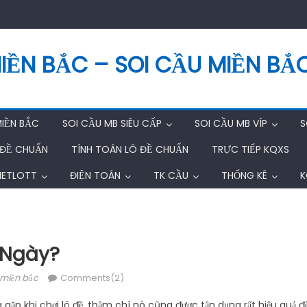
IỀN BẮC – SOI CẦU MIỀN BẮ
MIỀN BẮC
SOI CẦU MB SIÊU CẤP
SOI CẦU MB VÍP
S
 ĐỀ CHUẨN
TÍNH TOÁN LÔ ĐỀ CHUẨN
TRỰC TIẾP KQXS
IETLOTT
ĐIỆN TOÁN
TK CẦU
THỐNG KÊ
K
 Ngày?
 miền bắc
Comments(2)
gặp khi chơi lô đề, thậm chí nó cũng được tận dụng rất hiệu quả đ