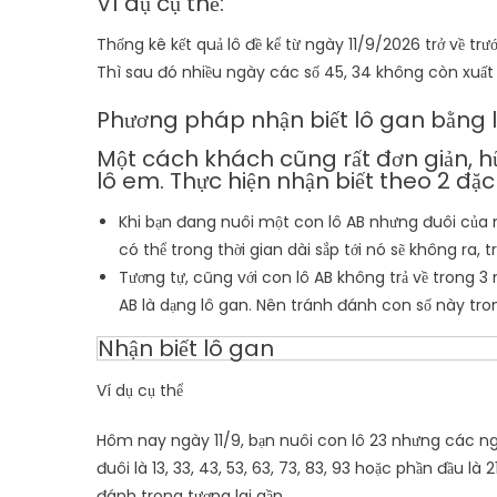
Ví dụ cụ thể:
Thống kê kết quả lô đề kể từ ngày 11/9/2026 trở về trước
Thì sau đó nhiều ngày các số 45, 34 không còn xuất 
Phương pháp nhận biết lô gan bằng 
Một cách khách cũng rất đơn giản, hữ
lô em. Thực hiện nhận biết theo 2 đặ
Khi bạn đang nuôi một con lô AB nhưng đuôi của nó 
có thể trong thời gian dài sắp tới nó sẽ không ra, t
Tương tự, cũng với con lô AB không trả về trong 3 n
AB là dạng lô gan. Nên tránh đánh con số này trong
Nhận biết lô gan
Ví dụ cụ thể
Hôm nay ngày 11/9, bạn nuôi con lô 23 nhưng các ngày 
đuôi là 13, 33, 43, 53, 63, 73, 83, 93 hoặc phần đầu là 2
đánh trong tương lai gần.